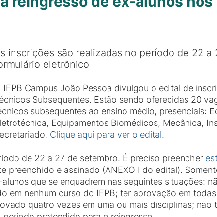
ra reingresso de ex-alunos no
s inscrições são realizadas no período de 22 a
ormulário eletrônico
 IFPB Campus João Pessoa divulgou o edital de inscr
écnicos Subsequentes. Estão sendo oferecidas 20 va
écnicos subsequentes ao ensino médio, presenciais: Ed
letrotécnica, Equipamentos Biomédicos, Mecânica, In
ecretariado.
Clique aqui para ver o edital
.
eríodo de 22 a 27 de setembro. É preciso preencher
es
te preenchido e assinado (ANEXO I do edital). Soment
-alunos que se enquadrem nas seguintes situações: não
ado em nenhum curso do IFPB; ter aprovação em todas a
rovado quatro vezes em uma ou mais disciplinas; não t
 período pretendido para o reingresso.