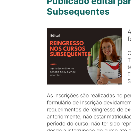
Publicado edital pa
Subsequentes
A
f
O
T
t
E
S
As inscrições são realizadas no p
formulário de Inscrição devidamen
requerimentos de reingresso de ex
anteriormente; não estar matricul
período do curso; não ter sido rep
desde a interrupção do curso até o