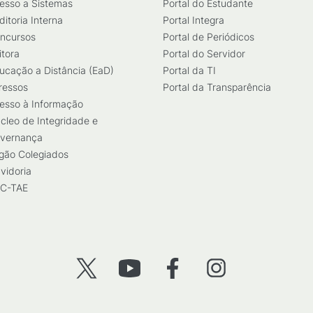
esso a Sistemas
Portal do Estudante
ditoria Interna
Portal Integra
ncursos
Portal de Periódicos
itora
Portal do Servidor
ucação a Distância (EaD)
Portal da TI
ressos
Portal da Transparência
esso à Informação
cleo de Integridade e
vernança
gão Colegiados
vidoria
C-TAE