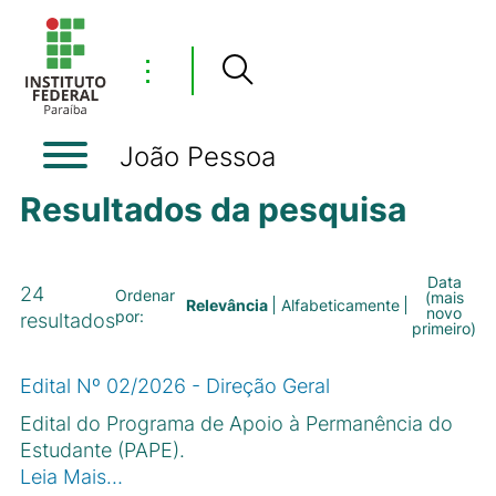
⋮
João Pessoa
Resultados da pesquisa
Data
24
Ordenar
(mais
Relevância
Alfabeticamente
novo
por:
resultados
primeiro)
Edital Nº 02/2026 - Direção Geral
Edital do Programa de Apoio à Permanência do
Estudante (PAPE).
Leia Mais…