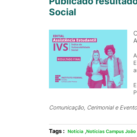
Publicado resultado
Social
O
A
A
E
a
E
P
Comunicação, Cerimonial e Event
Tags :
,
Notícia
Notícias Campus João