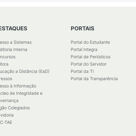
ESTAQUES
PORTAIS
esso a Sistemas
Portal do Estudante
ditoria Interna
Portal Integra
ncursos
Portal de Periódicos
itora
Portal do Servidor
ucação a Distância (EaD)
Portal da TI
ressos
Portal da Transparência
esso à Informação
cleo de Integridade e
vernança
gão Colegiados
vidoria
C-TAE