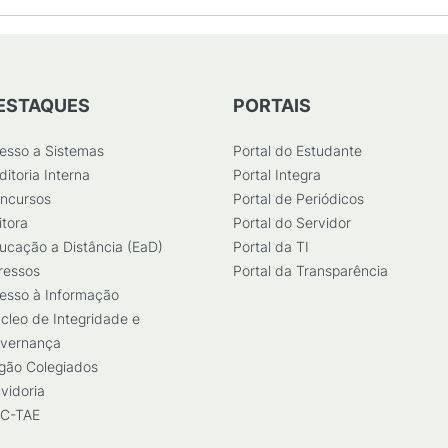
ESTAQUES
PORTAIS
esso a Sistemas
Portal do Estudante
ditoria Interna
Portal Integra
ncursos
Portal de Periódicos
itora
Portal do Servidor
ucação a Distância (EaD)
Portal da TI
ressos
Portal da Transparência
esso à Informação
cleo de Integridade e
vernança
gão Colegiados
vidoria
C-TAE