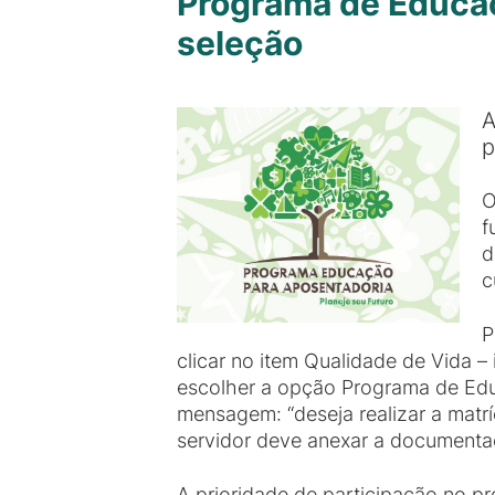
Programa de Educaçã
seleção
A
p
O
f
d
c
P
clicar no item Qualidade de Vida –
escolher a opção Programa de Educ
mensagem: “deseja realizar a matríc
servidor deve anexar a documenta
A prioridade de participação no p