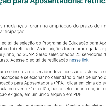
o para Aposentadoria: retific
s mudanças foram na ampliação do prazo de insc
articipação
 edital de seleção do Programa de Educação para Apo
uturo foi retificado. As inscrições foram prorrogadas e
e junho, no SUAP. Serão selecionados 25 servidores d
urso. Acesse o edital de retificação
nesse link
.
ara se inscrever o servidor deve acessar o sistema, 
 inscrições e selecionar no calendário o mês de junho
ação para Aposentadoria (PPA), clicar em cima do eve
ula no evento?” e, então, basta selecionar a opção “ok”
ção exigida, em um único arquivo em PDF.
rocesso seletivo é para servidores técnico-administra