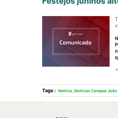
Festejos juninos al
T
v
N
P
n
q
Tags :
,
Notícia
Notícias Campus João