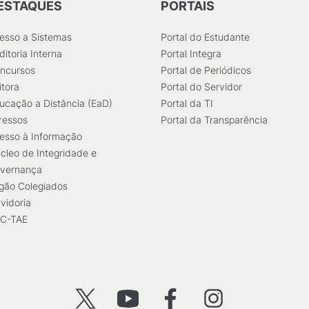
ESTAQUES
PORTAIS
esso a Sistemas
Portal do Estudante
ditoria Interna
Portal Integra
ncursos
Portal de Periódicos
itora
Portal do Servidor
ucação a Distância (EaD)
Portal da TI
ressos
Portal da Transparência
esso à Informação
cleo de Integridade e
vernança
gão Colegiados
vidoria
C-TAE