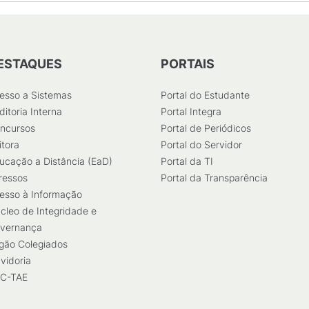
ESTAQUES
PORTAIS
esso a Sistemas
Portal do Estudante
ditoria Interna
Portal Integra
ncursos
Portal de Periódicos
itora
Portal do Servidor
ucação a Distância (EaD)
Portal da TI
ressos
Portal da Transparência
esso à Informação
cleo de Integridade e
vernança
gão Colegiados
vidoria
C-TAE