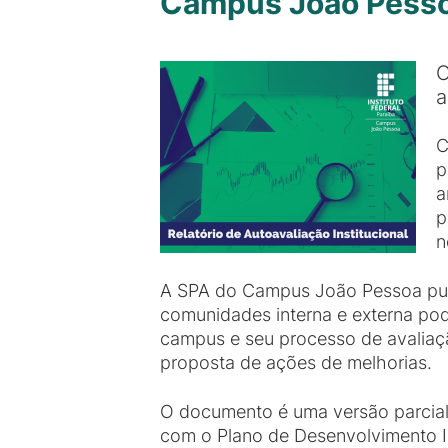
Campus João Pessoa 
O
a
C
p
a
p
n
A SPA do Campus João Pessoa publi
comunidades interna e externa p
campus e seu processo de avaliação
proposta de ações de melhorias.
O documento é uma versão parcial 
com o Plano de Desenvolvimento In