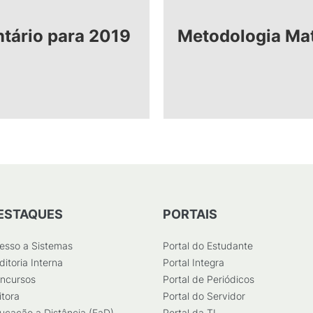
tário para 2019
Metodologia Mat
ESTAQUES
PORTAIS
esso a Sistemas
Portal do Estudante
ditoria Interna
Portal Integra
ncursos
Portal de Periódicos
itora
Portal do Servidor
ucação a Distância (EaD)
Portal da TI