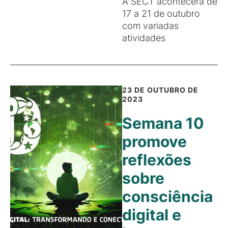
A SECT acontecerá de
17 a 21 de outubro
com variadas
atividades
23 DE OUTUBRO DE
2023
Semana 10
promove
reflexões
sobre
consciência
digital e