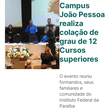
Campus
João Pessoa
realiza
colação de
grau de 12
Cursos
superiores
O evento reuniu
formandos, seus
familiares e
comunidade do
Instituto Federal da
Paraíba