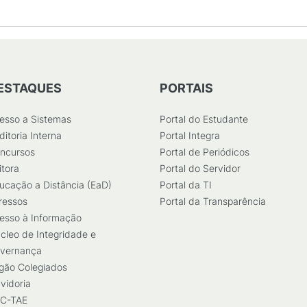
ESTAQUES
PORTAIS
esso a Sistemas
Portal do Estudante
ditoria Interna
Portal Integra
ncursos
Portal de Periódicos
itora
Portal do Servidor
ucação a Distância (EaD)
Portal da TI
ressos
Portal da Transparência
esso à Informação
cleo de Integridade e
vernança
gão Colegiados
vidoria
C-TAE