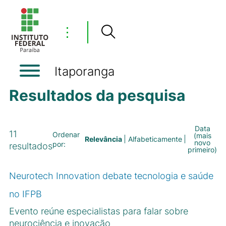
⋮
Itaporanga
Resultados da pesquisa
Data
11
Ordenar
(mais
Relevância
Alfabeticamente
novo
por:
resultados
primeiro)
Neurotech Innovation debate tecnologia e saúde
no IFPB
Evento reúne especialistas para falar sobre
neurociência e inovação