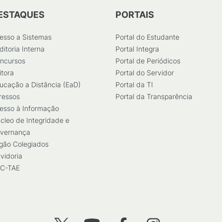
ESTAQUES
PORTAIS
esso a Sistemas
Portal do Estudante
ditoria Interna
Portal Integra
ncursos
Portal de Periódicos
itora
Portal do Servidor
ucação a Distância (EaD)
Portal da TI
ressos
Portal da Transparência
esso à Informação
cleo de Integridade e
vernança
gão Colegiados
vidoria
C-TAE