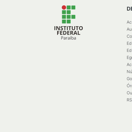
D
Ac
Au
Co
Ed
Ed
Eg
Ac
Nú
Go
Ór
Ou
RS