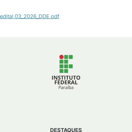
edital 03_2026_DDE.pdf
(
PDF
/
84
KB
)
DESTAQUES