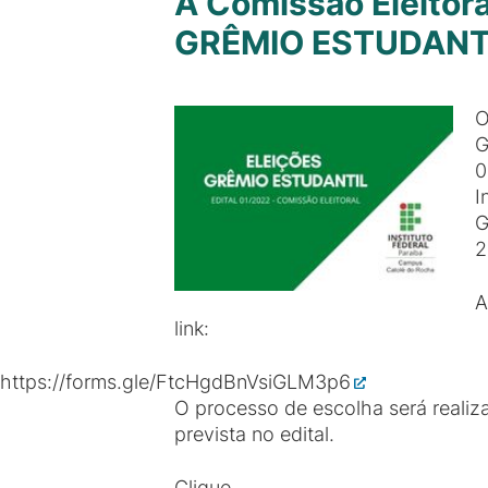
A Comissão Eleitora
GRÊMIO ESTUDANT
O
G
0
I
G
2
A
link:
https://forms.gle/FtcHgdBnVsiGLM3p6
O processo de escolha será realiz
prevista no edital.
Clique