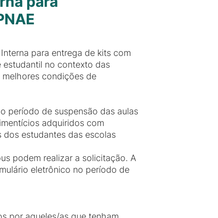
rna para
 PNAE
nterna para entrega de kits com
e estudantil no contexto das
o melhores condições de
e o período de suspensão das aulas
limentícios adquiridos com
s dos estudantes das escolas
s podem realizar a solicitação. A
mulário eletrônico no período de
dos por aqueles/as que tenham