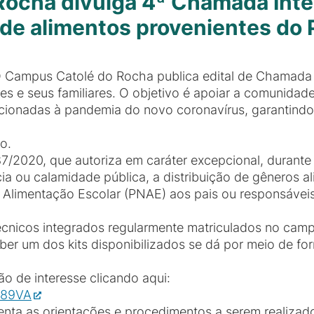
ocha divulga 4ª Chamada Inte
s de alimentos provenientes do
 Campus Catolé do Rocha publica edital de Chamada I
es e seus familiares. O objetivo é apoiar a comunidad
acionadas à pandemia do novo coronavírus, garantind
o.
87/2020, que autoriza em caráter excepcional, durant
a ou calamidade pública, a distribuição de gêneros a
 Alimentação Escolar (PNAE) aos pais ou responsávei
cnicos integrados regularmente matriculados no campu
er um dos kits disponibilizados se dá por meio de for
o de interesse clicando aqui:
o89VA
enta as orientações e procedimentos a serem realiza