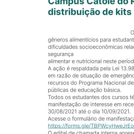
Campus Catolé do R
distribuição de kit
O
gêneros alimentícios para estudant
dificuldades socioeconômicas rel
segurança
alimentar e nutricional neste períod
A ação é respaldada pela Lei 13.9
em razão de situação de emergênci
recursos do Programa Nacional de
públicas de educação básica.
Todos os estudantes dos cursos té
manifestação de interesse em receb
30/08/2021 até o dia 10/09/2021.
Acesse o formulário de manifestaçã
https://forms.gle/TBPWcyHweJrE
O edital de chamada interna apres