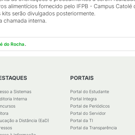
eros alimentícios fornecido pelo IFPB - Campus Catolé
 kits serão divulgados posteriormente.
da chamada interna.
.
lé do Rocha
ESTAQUES
PORTAIS
esso a Sistemas
Portal do Estudante
ditoria Interna
Portal Integra
ncursos
Portal de Periódicos
itora
Portal do Servidor
ucação a Distância (EaD)
Portal da TI
ressos
Portal da Transparência
esso à Informação