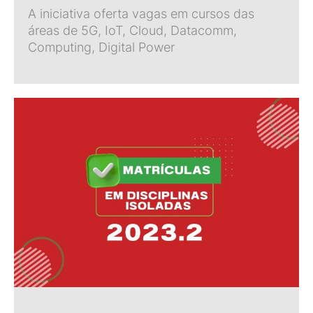
A iniciativa oferta vagas em cursos das
áreas de 5G, IoT, Cloud, Datacomm,
Computing, Digital Power