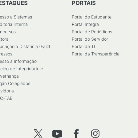
ESTAQUES
PORTAIS
esso a Sistemas
Portal do Estudante
ditoria Interna
Portal Integra
ncursos
Portal de Periódicos
itora
Portal do Servidor
ucação a Distância (EaD)
Portal da TI
ressos
Portal da Transparência
esso à Informação
cleo de Integridade e
vernança
gão Colegiados
vidoria
C-TAE