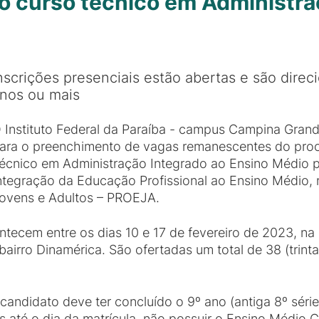
 o curso técnico em Administr
nscrições presenciais estão abertas e são dire
nos ou mais
 Instituto Federal da Paraíba - campus Campina Grand
ara o preenchimento de vagas remanescentes do proc
écnico em Administração Integrado ao Ensino Médio 
ntegração da Educação Profissional ao Ensino Médio
ovens e Adultos – PROEJA.
ntecem entre os dias 10 e 17 de fevereiro de 2023, n
irro Dinamérica. São ofertadas um total de 38 (trinta 
andidato deve ter concluído o 9º ano (antiga 8º série
 até o dia da matrícula, não possuir o Ensino Médio 