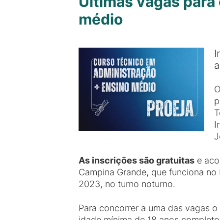
Últimas vagas para
médio
I
a
O
p
T
I
J
As inscrições são gratuitas
e aco
Campina Grande, que funciona no ba
2023, no turno noturno.
Para concorrer a uma das vagas o c
idade mínima de 18 anos completos