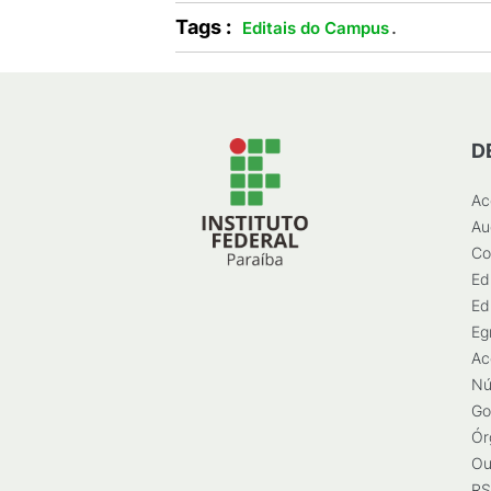
Tags :
.
Editais do Campus
D
Ac
Au
Co
Ed
Ed
Eg
Ac
Nú
Go
Ór
Ou
RS