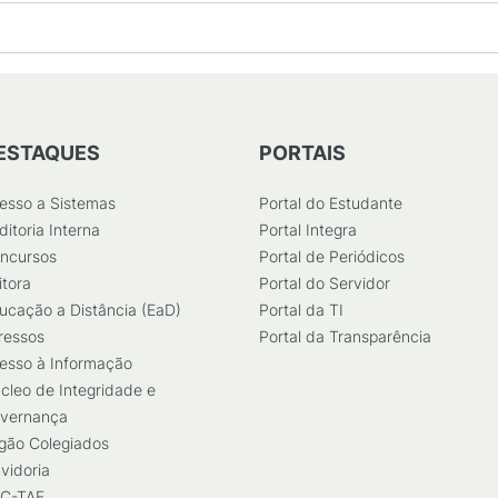
ESTAQUES
PORTAIS
esso a Sistemas
Portal do Estudante
ditoria Interna
Portal Integra
ncursos
Portal de Periódicos
itora
Portal do Servidor
ucação a Distância (EaD)
Portal da TI
ressos
Portal da Transparência
esso à Informação
cleo de Integridade e
vernança
gão Colegiados
vidoria
C-TAE