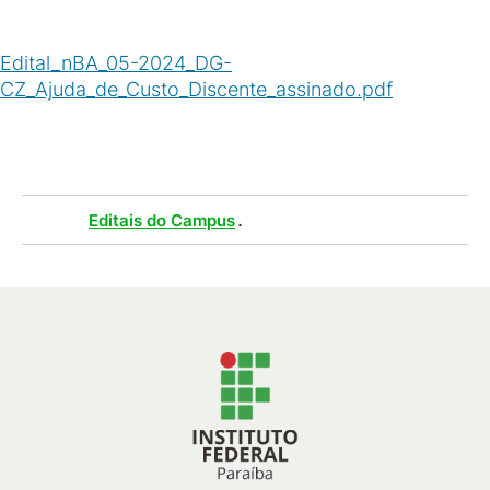
Edital_nBA_05-2024_DG-
CZ_Ajuda_de_Custo_Discente_assinado.pdf
(
PDF
/
2
MB
)
Tags :
.
Editais do Campus