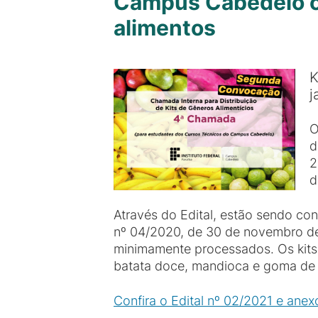
Campus Cabedelo co
alimentos
K
j
O
d
2
d
Através do Edital, estão sendo co
nº 04/2020, de 30 de novembro de
minimamente processados. Os kits 
batata doce, mandioca e goma de 
Confira o Edital nº 02/2021 e anex