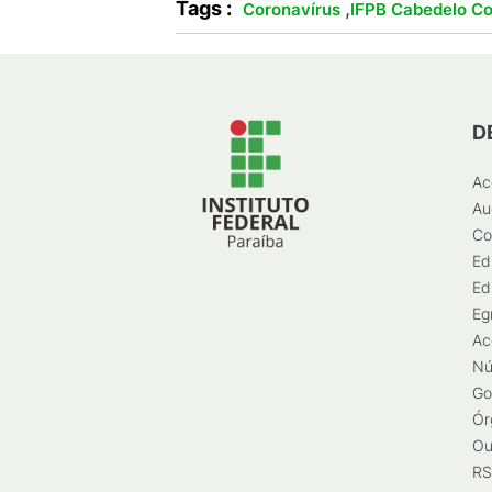
Tags :
,
Coronavírus
IFPB Cabedelo Co
D
Ac
Au
Co
Ed
Ed
Eg
Ac
Nú
Go
Ór
Ou
RS