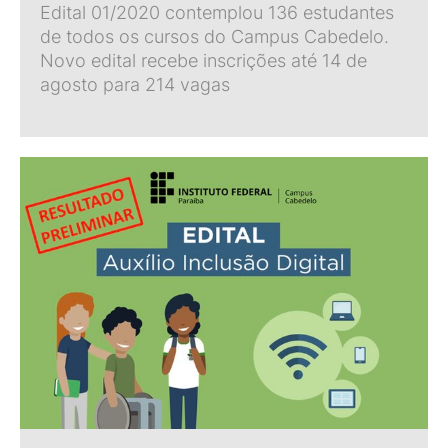
Edital 01/2020 contemplou 136 estudantes
de todos os cursos do Campus Cabedelo.
Novo edital recebe inscrições até 14 de
agosto para 214 vagas