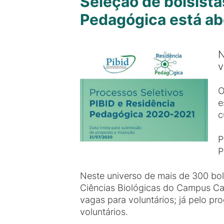
Seleção de bolsista
Pedagógica está ab
N
v
O
e
c
P
P
Neste universo de mais de 300 bol
Ciências Biológicas do Campus Cab
vagas para voluntários; já pelo 
voluntários.