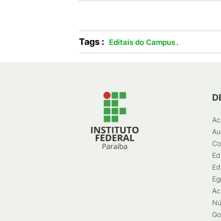
Tags :
.
Editais do Campus
D
Ac
Au
Co
Ed
Ed
Eg
Ac
Nú
Go