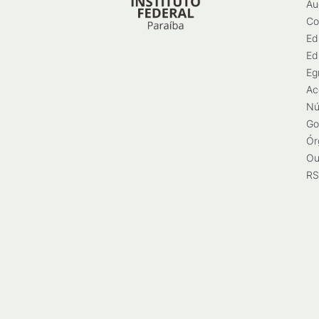
Au
Co
Ed
Ed
Eg
Ac
Nú
Go
Ór
Ou
RS