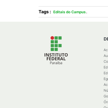
Tags :
.
Editais do Campus
D
Ac
Au
Co
Ed
Ed
Eg
Ac
Nú
Go
Ór
Ou