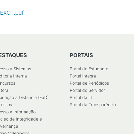
NEXO I.pdf
(
PDF
/
147
KB
)
ESTAQUES
PORTAIS
esso a Sistemas
Portal do Estudante
ditoria Interna
Portal Integra
ncursos
Portal de Periódicos
itora
Portal do Servidor
ucação a Distância (EaD)
Portal da TI
ressos
Portal da Transparência
esso à Informação
cleo de Integridade e
vernança
gão Colegiados