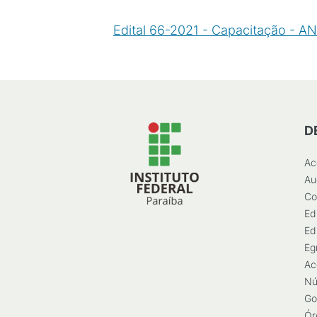
Edital 66-2021 - Capacitação - A
D
Ac
Au
Co
Ed
Ed
Eg
Ac
Nú
Go
Ór