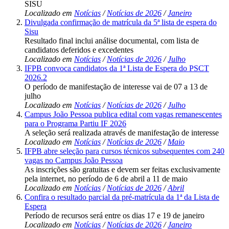
SISU
Localizado em
Notícias
/
Notícias de 2026
/
Janeiro
Divulgada confirmação de matrícula da 5ª lista de espera do
Sisu
Resultado final inclui análise documental, com lista de
candidatos deferidos e excedentes
Localizado em
Notícias
/
Notícias de 2026
/
Julho
IFPB convoca candidatos da 1ª Lista de Espera do PSCT
2026.2
O período de manifestação de interesse vai de 07 a 13 de
julho
Localizado em
Notícias
/
Notícias de 2026
/
Julho
Campus João Pessoa publica edital com vagas remanescentes
para o Programa Partiu IF 2026
A seleção será realizada através de manifestação de interesse
Localizado em
Notícias
/
Notícias de 2026
/
Maio
IFPB abre seleção para cursos técnicos subsequentes com 240
vagas no Campus João Pessoa
As inscrições são gratuitas e devem ser feitas exclusivamente
pela internet, no período de 6 de abril a 11 de maio
Localizado em
Notícias
/
Notícias de 2026
/
Abril
Confira o resultado parcial da pré-matrícula da 1ª da Lista de
Espera
Período de recursos será entre os dias 17 e 19 de janeiro
Localizado em
Notícias
/
Notícias de 2026
/
Janeiro