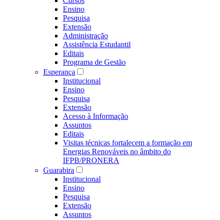
Cursos
Ensino
Pesquisa
Extensão
Administração
Assistência Estudantil
Editais
Programa de Gestão
Esperança
Institucional
Ensino
Pesquisa
Extensão
Acesso à Informação
Assuntos
Editais
Visitas técnicas fortalecem a formação em
Energias Renováveis no âmbito do
IFPB/PRONERA
Guarabira
Institucional
Ensino
Pesquisa
Extensão
Assuntos