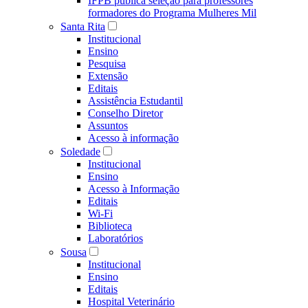
IFPB publica seleção para professores
formadores do Programa Mulheres Mil
Santa Rita
Institucional
Ensino
Pesquisa
Extensão
Editais
Assistência Estudantil
Conselho Diretor
Assuntos
Acesso à informação
Soledade
Institucional
Ensino
Acesso à Informação
Editais
Wi-Fi
Biblioteca
Laboratórios
Sousa
Institucional
Ensino
Editais
Hospital Veterinário