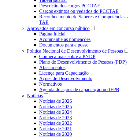
Tabela salarial
Descrição dos cargos PCCTAE
Cargos extintos ou vedados do PCCTAE
Reconhecimento de Saberes e Competências -
TAE
Aprovados em concurso público
Página Inicial
Acompanhe as nomeações
Documentos para a posse
Política Nacional de Desenvolvimento de Pessoas
Conheça mais sobre a PNDP
Plano de Desenvolvimento de Pessoas (PDP)
Afastamentos
Licença para Capacitação
Ações de Desenvolvimento
Normativos
Agenda de ações de capacitação no IFPB
Notícias
Notícias de 2026
Notícias de 2025
Notícias de 2024
Notícias de 2023
Notícias de 2022
Notícias de 2021
Notícias de 2020