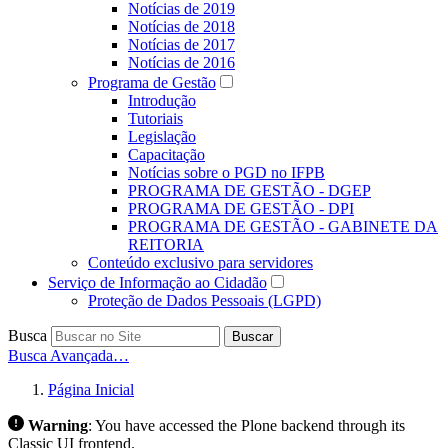
Notícias de 2019
Notícias de 2018
Notícias de 2017
Notícias de 2016
Programa de Gestão
Introdução
Tutoriais
Legislação
Capacitação
Notícias sobre o PGD no IFPB
PROGRAMA DE GESTÃO - DGEP
PROGRAMA DE GESTÃO - DPI
PROGRAMA DE GESTÃO - GABINETE DA
REITORIA
Conteúdo exclusivo para servidores
Serviço de Informação ao Cidadão
Proteção de Dados Pessoais (LGPD)
Busca
Buscar
Busca Avançada…
Página Inicial
Warning
:
You have accessed the Plone backend through its
Classic UI frontend.