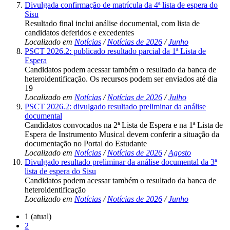
Divulgada confirmação de matrícula da 4ª lista de espera do
Sisu
Resultado final inclui análise documental, com lista de
candidatos deferidos e excedentes
Localizado em
Notícias
/
Notícias de 2026
/
Junho
PSCT 2026.2: publicado resultado parcial da 1ª Lista de
Espera
Candidatos podem acessar também o resultado da banca de
heteroidentificação. Os recursos podem ser enviados até dia
19
Localizado em
Notícias
/
Notícias de 2026
/
Julho
PSCT 2026.2: divulgado resultado preliminar da análise
documental
Candidatos convocados na 2ª Lista de Espera e na 1ª Lista de
Espera de Instrumento Musical devem conferir a situação da
documentação no Portal do Estudante
Localizado em
Notícias
/
Notícias de 2026
/
Agosto
Divulgado resultado preliminar da análise documental da 3ª
lista de espera do Sisu
Candidatos podem acessar também o resultado da banca de
heteroidentificação
Localizado em
Notícias
/
Notícias de 2026
/
Junho
1
(atual)
2