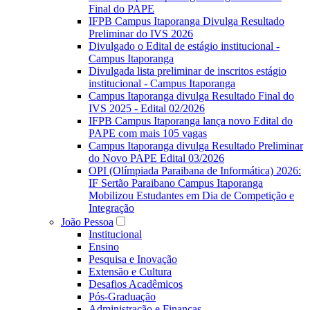
Final do PAPE
IFPB Campus Itaporanga Divulga Resultado
Preliminar do IVS 2026
Divulgado o Edital de estágio institucional -
Campus Itaporanga
Divulgada lista preliminar de inscritos estágio
institucional - Campus Itaporanga
Campus Itaporanga divulga Resultado Final do
IVS 2025 - Edital 02/2026
IFPB Campus Itaporanga lança novo Edital do
PAPE com mais 105 vagas
Campus Itaporanga divulga Resultado Preliminar
do Novo PAPE Edital 03/2026
OPI (Olímpiada Paraibana de Informática) 2026:
IF Sertão Paraibano Campus Itaporanga
Mobilizou Estudantes em Dia de Competição e
Integração
João Pessoa
Institucional
Ensino
Pesquisa e Inovação
Extensão e Cultura
Desafios Acadêmicos
Pós-Graduação
Administração e Finanças