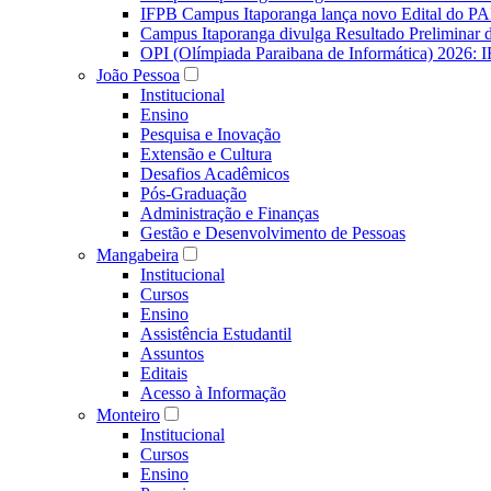
IFPB Campus Itaporanga lança novo Edital do P
Campus Itaporanga divulga Resultado Preliminar
OPI (Olímpiada Paraibana de Informática) 2026: 
João Pessoa
Institucional
Ensino
Pesquisa e Inovação
Extensão e Cultura
Desafios Acadêmicos
Pós-Graduação
Administração e Finanças
Gestão e Desenvolvimento de Pessoas
Mangabeira
Institucional
Cursos
Ensino
Assistência Estudantil
Assuntos
Editais
Acesso à Informação
Monteiro
Institucional
Cursos
Ensino