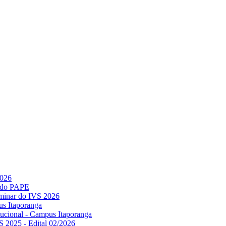
2026
l do PAPE
minar do IVS 2026
us Itaporanga
titucional - Campus Itaporanga
S 2025 - Edital 02/2026