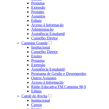
Pesquisa
Extensão
Pronatec
Assuntos
Editais
Acesso à Informação
Administração
Assistência Estudantil
Conselho Diretor
Campina Grande
Institucional
Conselho Diretor
Ensino
Pesquisa
Extensão
Assistência Estudantil
Programa de Gestão e Desempenho
Outros Assuntos
Acesso à Informação
Rádio Educativa FM Campina 98,9
Editais
Catolé do Rocha
Institucional
Cursos