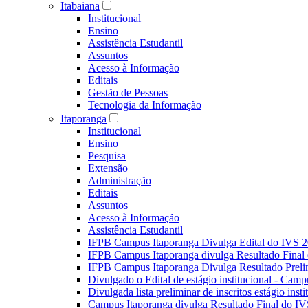
Itabaiana
Institucional
Ensino
Assistência Estudantil
Assuntos
Acesso à Informação
Editais
Gestão de Pessoas
Tecnologia da Informação
Itaporanga
Institucional
Ensino
Pesquisa
Extensão
Administração
Editais
Assuntos
Acesso à Informação
Assistência Estudantil
IFPB Campus Itaporanga Divulga Edital do IVS 
IFPB Campus Itaporanga divulga Resultado Fina
IFPB Campus Itaporanga Divulga Resultado Preli
Divulgado o Edital de estágio institucional - Camp
Divulgada lista preliminar de inscritos estágio ins
Campus Itaporanga divulga Resultado Final do IV