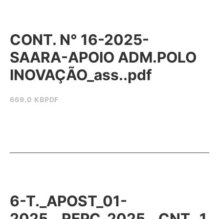
CONT. N° 16-2025-
SAARA-APOIO ADM.POLO
INOVAÇÃO_ass..pdf
669.0 KB
PDF
6-T._APOST_01-
2025__REPC_2025__CNT._1