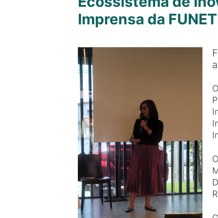
Ecossistema de Ino
Imprensa da FUNE
F
a
O
P
I
I
I
O
M
D
R
G