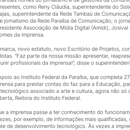
resentes, como Reny Cláudia, superintendente do Si
ajas, superintendente da Rede Tambaú de Comunicação;
e jornalismo da Rede Paraíba de Comunicação; o jorna
residente Associação de Mídia Digital (Amidi), Josival
omes da imprensa.
marca, novo estatuto, novo Escritório de Projetos, co
stas. “Faz parte da nossa missão apresentar, reapres
nir profissionais da imprensa!”, disse o superintenden
poio ao Instituto Federal da Paraíba, que completa 2
rensa para prestar contas do faz para a Educação, pa
tecnológico associado a arte e cultura, agora não só 
erta, Reitora do Instituto Federal.
ue a imprensa passe a ter conhecimento do funcion
ezes, por exemplo, de informações mais qualificadas, 
ente de desenvolvimento tecnológico. Às vezes a impr