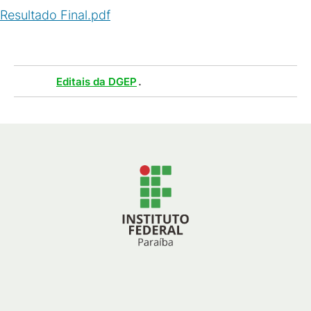
Resultado Final.pdf
(
PDF
/
216
KB
)
Tags :
.
Editais da DGEP