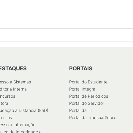
486
KB
)
ESTAQUES
PORTAIS
esso a Sistemas
Portal do Estudante
ditoria Interna
Portal Integra
ncursos
Portal de Periódicos
itora
Portal do Servidor
ucação a Distância (EaD)
Portal da TI
ressos
Portal da Transparência
esso à Informação
cleo de Integridade e