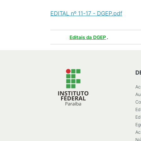
EDITAL nº 11-17 - DGEP.pdf
(
PDF
/
Tags :
.
Editais da DGEP
D
Ac
Au
Co
Ed
Ed
Eg
Ac
Nú