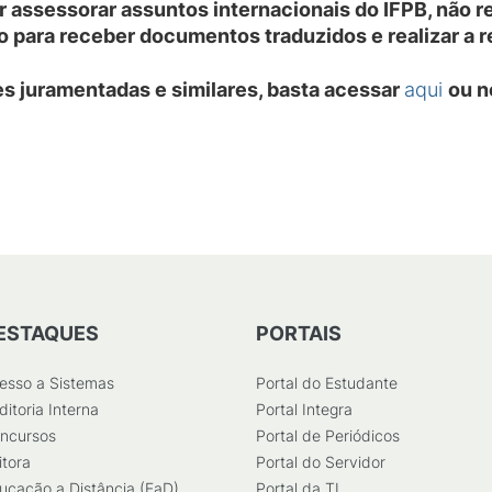
 assessorar assuntos internacionais do IFPB, não r
o para receber documentos traduzidos e realizar a r
es juramentadas e similares, basta acessar
aqui
ou n
ESTAQUES
PORTAIS
esso a Sistemas
Portal do Estudante
ditoria Interna
Portal Integra
ncursos
Portal de Periódicos
itora
Portal do Servidor
ucação a Distância (EaD)
Portal da TI