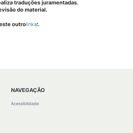
ealiza traduções juramentadas.
evisão do material.
este outro
link
.
NAVEGAÇÃO
Acessibilidade