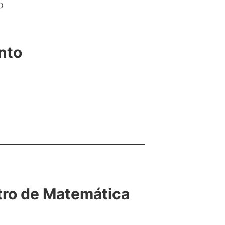
o
nto
tro de Matemática