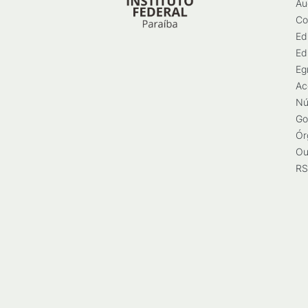
Au
Co
Ed
Ed
Eg
Ac
Nú
Go
Ór
Ou
RS