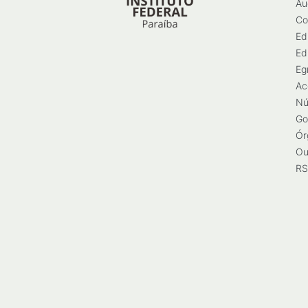
Au
Co
Ed
Ed
Eg
Ac
Nú
Go
Ór
Ou
RS