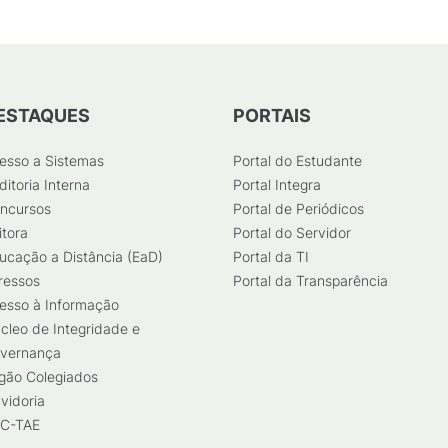
ESTAQUES
PORTAIS
esso a Sistemas
Portal do Estudante
ditoria Interna
Portal Integra
ncursos
Portal de Periódicos
itora
Portal do Servidor
ucação a Distância (EaD)
Portal da TI
ressos
Portal da Transparência
esso à Informação
cleo de Integridade e
vernança
gão Colegiados
vidoria
C-TAE