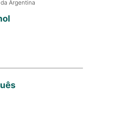
da Argentina
hol
guês