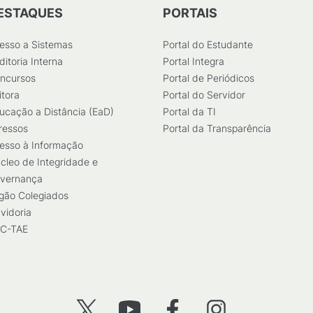
ESTAQUES
PORTAIS
esso a Sistemas
Portal do Estudante
ditoria Interna
Portal Integra
ncursos
Portal de Periódicos
itora
Portal do Servidor
ucação a Distância (EaD)
Portal da TI
ressos
Portal da Transparência
esso à Informação
cleo de Integridade e
vernança
gão Colegiados
vidoria
C-TAE