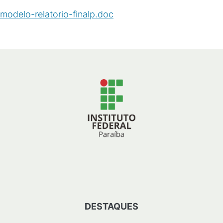
modelo-relatorio-finalp.doc
(
DOC
/
172
KB
)
DESTAQUES