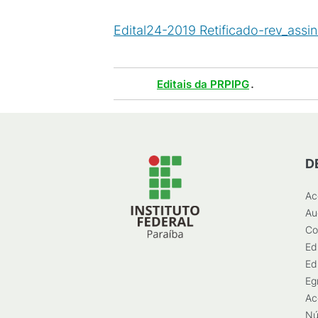
Edital24-2019 Retificado-rev_assi
Tags :
.
Editais da PRPIPG
D
Ac
Au
Co
Ed
Ed
Eg
Ac
Nú