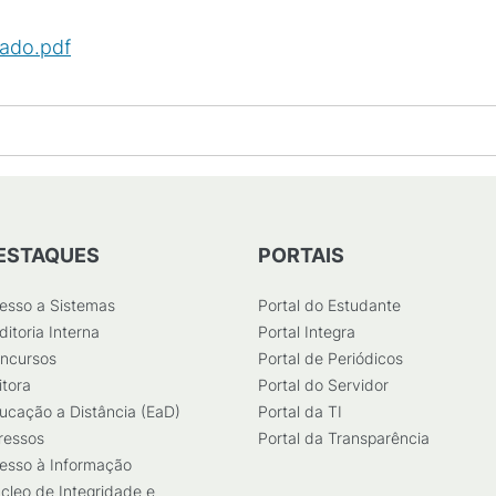
nado.pdf
(
PDF
/
382
KB
)
ESTAQUES
PORTAIS
esso a Sistemas
Portal do Estudante
ditoria Interna
Portal Integra
ncursos
Portal de Periódicos
itora
Portal do Servidor
ucação a Distância (EaD)
Portal da TI
ressos
Portal da Transparência
esso à Informação
cleo de Integridade e