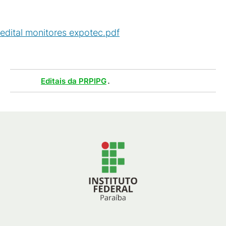
edital monitores expotec.pdf
(
PDF
/
72
KB
)
Tags :
.
Editais da PRPIPG