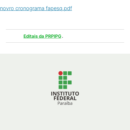
novro cronograma fapesq.pdf
(
PDF
/
42
KB
)
Tags :
.
Editais da PRPIPG