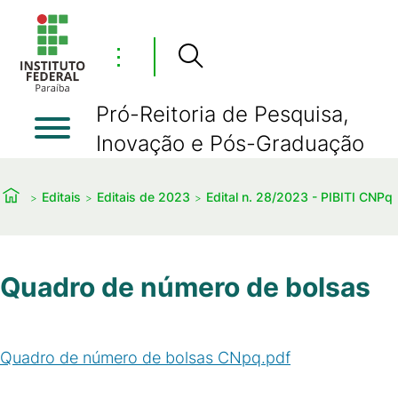
⋮
Pró-Reitoria de Pesquisa,
Inovação e Pós-Graduação
Editais
Editais de 2023
Edital n. 28/2023 - PIBITI CNPq
Quadro de número de bolsas
Quadro de número de bolsas CNpq.pdf
(
PDF
/
29
KB
)