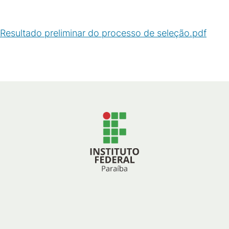
Resultado preliminar do processo de seleção.pdf
(
PDF
/
122
KB
)