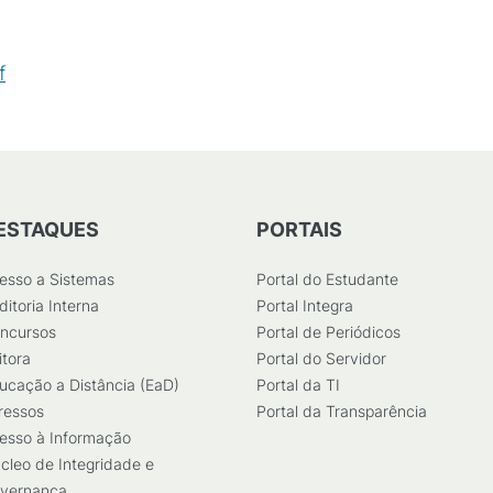
f
(
PDF
/
515
KB
)
ESTAQUES
PORTAIS
esso a Sistemas
Portal do Estudante
ditoria Interna
Portal Integra
ncursos
Portal de Periódicos
itora
Portal do Servidor
ucação a Distância (EaD)
Portal da TI
ressos
Portal da Transparência
esso à Informação
cleo de Integridade e
vernança