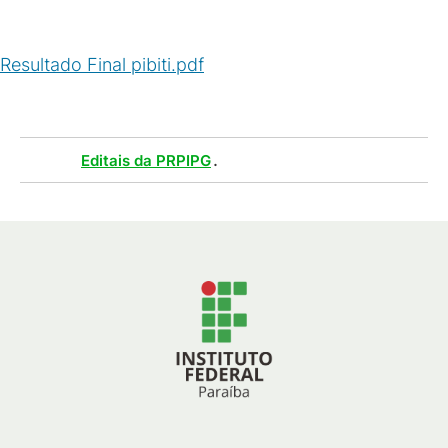
Resultado Final pibiti.pdf
(
PDF
/
149
KB
)
Tags :
.
Editais da PRPIPG