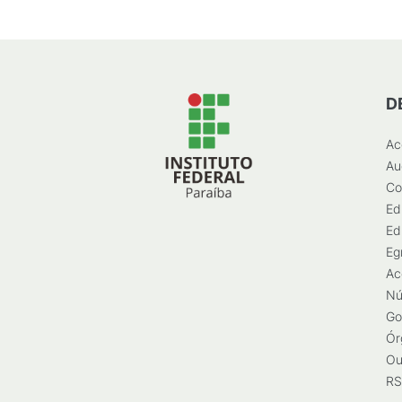
D
Ac
Au
Co
Ed
Ed
Eg
Ac
Nú
Go
Ór
Ou
RS