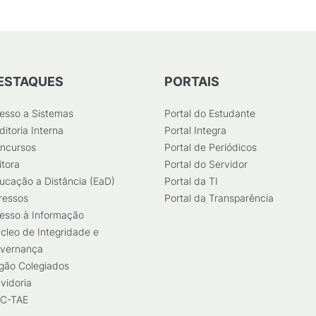
ESTAQUES
PORTAIS
esso a Sistemas
Portal do Estudante
ditoria Interna
Portal Integra
ncursos
Portal de Periódicos
itora
Portal do Servidor
ucação a Distância (EaD)
Portal da TI
ressos
Portal da Transparência
esso à Informação
cleo de Integridade e
vernança
gão Colegiados
vidoria
C-TAE