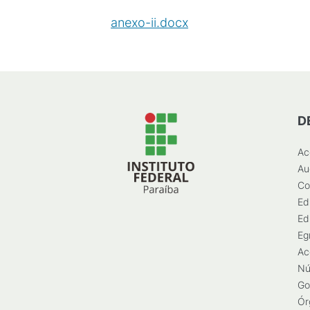
anexo-ii.docx
(
DOCX
/
99
KB
)
D
Ac
Au
Co
Ed
Ed
Eg
Ac
Nú
Go
Ór