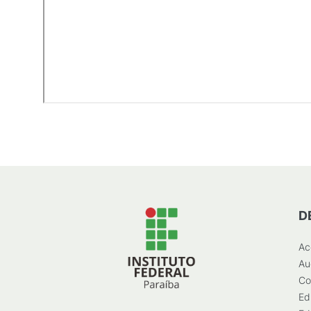
D
Ac
Au
Co
Ed