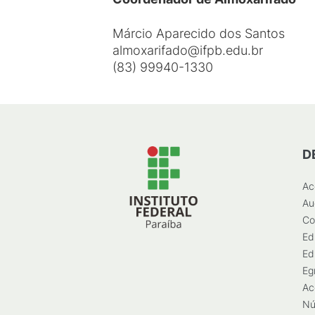
Márcio Aparecido dos Santos
almoxarifado@ifpb.edu.br
(83) 99940-1330
D
Ac
Au
Co
Ed
Ed
Eg
Ac
Nú