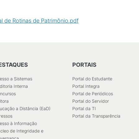
 de Rotinas de Patrimônio.pdf
(
PDF
/
299
KB
)
ESTAQUES
PORTAIS
esso a Sistemas
Portal do Estudante
ditoria Interna
Portal Integra
ncursos
Portal de Periódicos
itora
Portal do Servidor
ucação a Distância (EaD)
Portal da TI
ressos
Portal da Transparência
esso à Informação
cleo de Integridade e
vernança