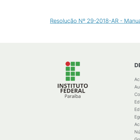
Resolução Nº 29-2018-AR - Manual
D
Ac
Au
Co
Ed
Ed
Eg
Ac
Nú
Go